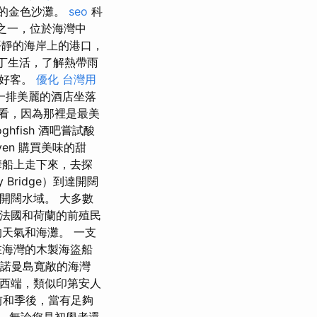
里的金色沙灘。
seo
科
頭之一，位於海灣中
平靜的海岸上的港口，
丁生活，了解熱帶雨
情好客。
優化 台灣用
一排美麗的酒店坐落
看，因為那裡是最美
ghfish 酒吧嘗試酸
ven 購買美味的甜
華船上走下來，去探
Bridge）到達開闊
達開闊水域。 大多數
、法國和荷蘭的前殖民
天氣和海灘。 一支
在海灣的木製海盜船
諾曼島寬敞的海灣
西端，類似印第安人
前和季後，當有足夠