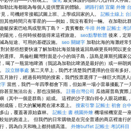
們不必停泊——只在晚上。
優化
最受保護的地區只允許白天停留。
加勒比海都能為每個人提供豐富的體驗。
網路行銷
宜蘭 外燴
台
常見，司機經常接載試圖上班、上學或回家的人。
記帳士線上
台
但其他時間只有零星的——例如，我沒有看到一輛。 在加勒比
遊艇探索巴哈馬或聖馬丁島？ - 貴賓餐飲
牛排 外燴
記帳士 考
的陽光，任何時候都值得來這裡旅遊。
seo點擊軟體
後來，定期
縮減為短途、可用的基礎設施。
seo 關鍵字
加勒比海的海灘經常
對於那些想要快速了解加勒比海並隨後返回島嶼更長時間以更
的選擇。 馬倫杜爾灣對面是小小的鴿子島，該島是庫斯托國家
，喝了一瓶當地啤酒（我認為加勒比啤酒是最好的）或一杯朗
歷。
設立辦事處
第二天早上，我們才清楚我們選擇的住宿有多好
五月旅行，經過長時間的搜索，我們投票選擇了一棟巨大而誘人
鍵字
當然，我們一年四季都會下雨，但如果一場小雷暴擾亂了一
你甚至無法出去，那也沒關係。
註冊台灣公司
瓜德羅普島實際
嶼（其中一個是群島）組成。 這裡的沙子潔白得令人眼花繚亂
樹成蔭，巨大的鬣蜥爬在灌木叢上。
搜索引擎
記帳士 初會
台中
島嶼多山，覆蓋著原始森林。
記帳士 書
桃園外燴
機場候機室是一
較短的跑道上。 但我們的日常購物是在完全普通的商店裡進行
行，因為白天和晚上都持續高溫。
外燴buffet
記帳士 考試科目