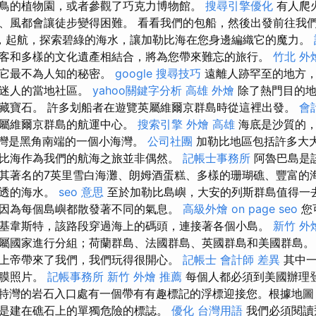
鳥的植物園，或者參觀了巧克力博物館。
搜尋引擎優化
有人爬
、風都會讓徒步變得困難。 看看我們的包船，然後出發前往我
，起航，探索碧綠的海水，讓加勒比海在您身邊編織它的魔力。
客和多樣的文化遺產相結合，將為您帶來難忘的旅行。
竹北 外
開它最不為人知的秘密。
google 搜尋技巧
遠離人跡罕至的地方，
和迷人的當地社區。
yahoo關鍵字分析
高雄 外燴
除了熱門目的地
藏寶石。 許多划船者在遊覽英屬維爾京群島時從這裡出發。
會
英屬維爾京群島的航運中心。
搜索引擎
外燴 高雄
海底是沙質的，
灣是黑角南端的一個小海灣。
公司社團
加勒比地區包括許多大大
比海作為我們的航海之旅並非偶然。
記帳士事務所
阿魯巴島是
其著名的7英里雪白海灘、朗姆酒蛋糕、多樣的珊瑚礁、豐富的
剔透的海水。
seo 意思
至於加勒比島嶼，大安的列斯群島值得一
因為每個島嶼都散發著不同的氣息。
高級外燴
on page seo
您
基韋斯特，該路段穿過海上的碼頭，連接著各個小島。
新竹 外
屬國家進行分組；荷蘭群島、法國群島、英國群島和美國群島。
上帝帶來了我們，我們玩得很開心。
記帳士 會計師 差異
其中一
網膜照片。
記帳事務所
新竹 外燴 推薦
每個人都必須到美國辦理
特灣的岩石入口處有一個帶有有趣標記的浮標迎接您。根據地圖
是建在礁石上的單獨危險的標誌。
優化 台灣用語
我們必須閱讀