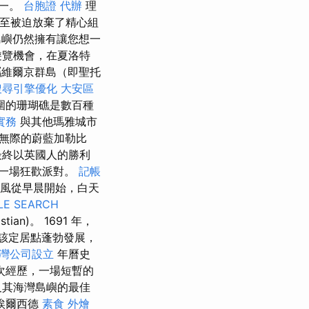
之一。
台胞證 代辦
理
甚至被迫放棄了精心組
嶼仍然擁有讓您想一
遊覽機會，在夏洛特
維爾京群島（即聖托
搜尋引擎優化
大安區
圍的珊瑚礁是數百種
實務
與其他瑪雅城市
無際的蔚藍加勒比
最終以英國人的勝利
一場狂歡派對。
記帳
風從早晨開始，白天
LE SEARCH
an)。 1691 年，
在該定居點蓬勃發展，
灣公司設立
年曆史
次經歷，一場短暫的
及其海灣島嶼的最佳
埃爾西德
素食 外燴