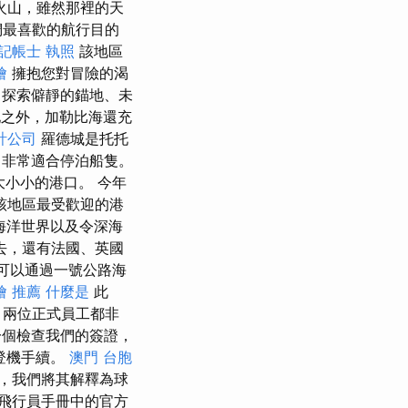
火山，雖然那裡的天
們最喜歡的航行目的
記帳士 執照
該地區
燴
擁抱您對冒險的渴
探索僻靜的錨地、未
之外，加勒比海還充
計公司
羅德城是托托
非常適合停泊船隻。
小小的港口。 今年
該地區最受歡迎的港
海洋世界以及令深海
去，還有法國、英國
可以通過一號公路海
燴 推薦
什麼是
此
 兩位正式員工都非
個檢查我們的簽證，
登機手續。
澳門 台胞
，我們將其解釋為球
飛行員手冊中的官方