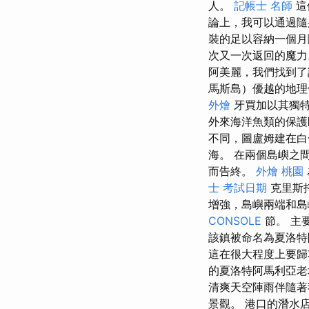
人。
記帳士 名師
這
論上，我可以通過隨
裝的足以容納一個
次又一次返回的魔力
阿美麗，我們找到了
馬斯島）優越的地理
外燴
牙買加以其獨
外來海洋魚類的保護
不同，圖盧姆建在白
海。 在兩個島嶼之
而告終。
外燴 桃園
士 考試日期
克里斯
增強，島嶼兩端和
CONSOLE
節。 主要景
該鎮被命名為夏洛特
這在很大程度上要歸功於
的夏洛特阿馬利亞老
清爽天空陣雨伴隨
景觀。 港口的潛水