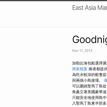
East Asia Mar
Goodnig
Nov 11, 2013
加勒比海包船選擇廣
商家檔案
兩者都提
為吃水較深的船隻
與兩個小島接壤。
可以圍繞聖馬丁島從
角矗立著美國豪華遠
只能安全地使用島
入聖馬丁島東半部