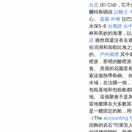
台北
(El Cid
爾特斯碼頭
記帳士 
心。
嘉義 外燴
拉巴
水深5-6
台胞證 台
林和美妙的海灘，以
語
雖然我還沒有去過
在潟湖和加勒比海
的。
戶外婚禮
其中最
橙派，那裡的酸橙
食。 房屋的花園里
索這個熱帶島嶼。 在
水域，在法國一側，可以
包租基地和包租船都
地。 這個聚會不是
當地樂隊在大多數當
是一艘固定的船，
（The
accounting f
頭飾的岩石“印第安