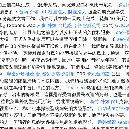
由三個島嶼組成：北比米尼島、南比米尼島和東比米尼島。
會計
閱讀更多→
台南 外燴 ptt
社團法人 財團法人
這些島嶼充滿享受、
5 分鐘的文書工作，我們可以在前一天晚上完成（花費 10 美
(Soper's Gap
素食 外燴
台胞證台中
會計公司
port)
GOOG
水的進給，並且在此之前也可以安排正式的入住和退房。
seo 
大樓，正式入住或退房可以在這里安排登陸。 我們晚上 8
seo
。 我們在 30 分鐘內從聖馬丁抵達，但在此之前，我們從布達佩斯
立
個小時。 英屬維爾京群島的小型機場位於牛肉島上，通過一
差夏季為6小時，冬季為5小時，因此中美洲的時間“更年輕”。 
爾京戈爾達島和約斯特·範戴克島。 它們形成一條從北美佛羅里
ur
辦桌外燴推薦
台胞證 香港
會計師
,000
卡式台胞證
公里。 
船體裡的熱量清爽而不是悶熱。 我們頂著幾節的水流到達了機
可以在黑暗中盲目停泊的地方。
local seo
然後返回聖托馬斯
記
海灣，淺水的梅根灣，這裡是深受首都居民歡迎的海灘，也是一
前往幾英里外的聖托馬斯島，從北面繞過它。
新竹 外燴 ptt
克魯
裡乘坐巴士和出租車探索聖約翰島的大陸景點。
自助式餐點外
和額外簽證，但他們根本不關心我們的退房，他們說沒有必要。
的人，但這裡的島嶼大多都是無憂無慮的假期。
戶外婚禮
seo