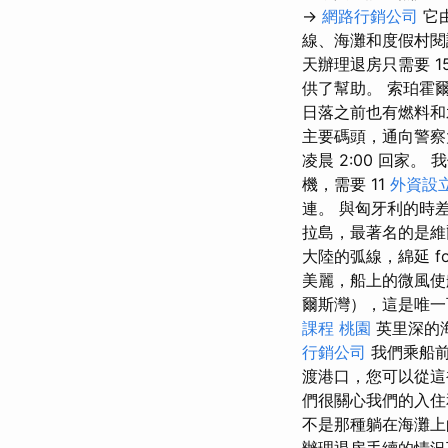
→
網路行銷公司
它
線、海灘和度假村
天辦理退房只需要 1
供了幫助。 索珀霍爾港 
日落之前也有燃料和
主要碼頭，通向警察
凌晨 2:00 回家
機，需要 11
外資設
連。 與匈牙利的時
拉島，最著名的是維
大陸的弧線，綿延 fo
美麗，船上的微風使
爾斯灣），這是唯一
課程 桃園
英里深的
行銷公司
我們乘船
渡港口，您可以從這
們很關心我們的入住
不是那種躺在海灘上