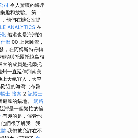
公司
令人驚嘆的海岸
樂趣和放鬆。 第二
元），他們在辦公室提
LE ANALYTICS
在
優化
船港也是海灣的
是什麼
:00 上床睡覺，
出發，在阿姆斯特丹轉
座橋樑與托爾托拉島相
其最大的成員是托爾托
達州一直延伸到南美
晚上天氣宜人，天空
場附近的海灣（布魯
帳士 接案
2
記帳士
個避風的錨地。
網路
茲灣是一個繁忙的輪
燴
有趣的是，儘管他
 他們很了解我，我
軟體
我們被允許在不