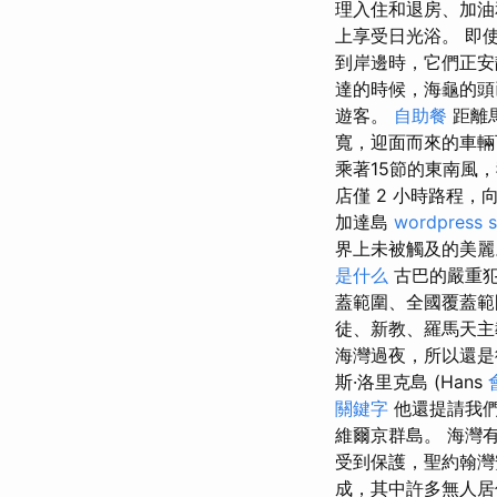
理入住和退房、加
上享受日光浴。 即
到岸邊時，它們正安
達的時候，海龜的
遊客。
自助餐
距離
寬，迎面而來的車輛
乘著15節的東南風
店僅 2 小時路程，向
加達島
wordpress 
界上未被觸及的美麗
是什么
古巴的嚴重
蓋範圍、全國覆蓋
徒、新教、羅馬天主
海灣過夜，所以還是
斯·洛里克島 (Hans
關鍵字
他還提請我們
維爾京群島。 海灣
受到保護，聖約翰灣
成，其中許多無人