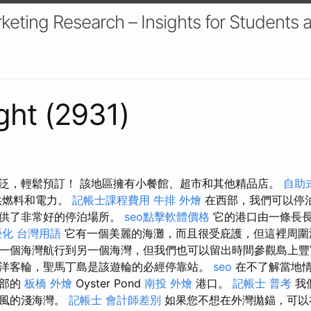
keting Research – Insights for Students 
ht (2931)
泛，輕鬆預訂！ 該地區擁有小餐館、超市和其他精品店。
自助
供燃料和電力。
記帳士課程費用
牛排 外燴
在西部，我們可以停
提供了非常好的停泊場所。
seo點擊軟體價格
它的港口由一條長
優化 台灣用語
它有一個美麗的海灘，而且很受庇護，但這裡周圍
一個海灣航行到另一個海灣，但我們也可以留出時間參觀島上豐
洋客輪，聖馬丁島是該遊輪的必經停靠站。
seo
在不了解當地
中部的
板橋 外燴
Oyster Pond
南投 外燴
港口。
記帳士 普考
我
多風的淺海灣。
記帳士 會計師差別
如果您不想在外灣拋錨，可以