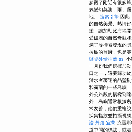
參觀了附近有很多蜂
氣變幻莫測，雨、霧
地。
搜索引擎
因此
的自然美景、熱情好
望，讓加勒比海揭
受破壞的自然奇觀
滿了等待被發現的隱
拉島的首府，也是
辦桌外燴推薦
ssl
小
一月份我們選擇加勒
口之一，這要歸功於
潛水者著迷的晶瑩
和荷蘭的一些島嶼，
外公路段的橋樑到達
外，島嶼通常根據所
常友善，他們重複說
採集指紋並拍攝視
證
外燴 宜蘭
克雷斯
道中間的標誌，或者