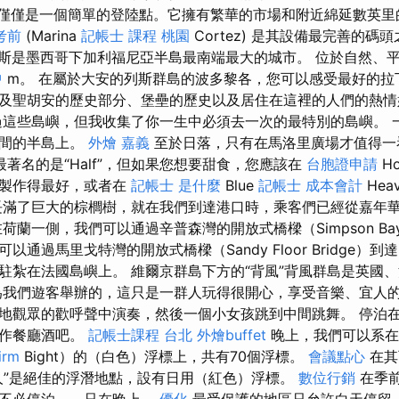
)，它不僅僅是一個簡單的登陸點。它擁有繁華的市場和附近綿延數英
考前
(Marina
記帳士 課程 桃園
Cortez) 是其設備最完善的碼
斯是墨西哥下加利福尼亞半島最南端最大的城市。 位於自然、
中
m。 在屬於大安的列斯群島的波多黎各，您可以感受最好的拉
及聖胡安的歷史部分、堡壘的歷史以及居住在這裡的人們的熱
這些島嶼，但我收集了你一生中必須去一次的最特別的島嶼。 
之間的半島上。
外燴 嘉義
至於日落，只有在馬洛里廣場才值得一
著名的是“Half”，但如果您想要甜食，您應該在
台胞證申請
Ho
派製作得最好，或者在
記帳士 是什麼
Blue
記帳士 成本會計
Hea
長滿了巨大的棕櫚樹，就在我們到達港口時，乘客們已經從嘉年
荷蘭一側，我們可以通過辛普森灣的開放式橋樑（Simpson Bay 
通過馬里戈特灣的開放式橋樑（Sandy Floor Bridge）到
駐紮在法國島嶼上。 維爾京群島下方的“背風”背風群島是英國
為我們遊客舉辦的，這只是一群人玩得很開心，享受音樂、宜人的
地觀眾的歡呼聲中演奏，然後一個小女孩跳到中間跳舞。 停泊
用作餐廳酒吧。
記帳士課程 台北
外燴buffet
晚上，我們可以系在
irm
Bight）的（白色）浮標上，共有70個浮標。
會議點心
在其
人”是絕佳的浮潛地點，設有日用（紅色）浮標。
數位行銷
在季