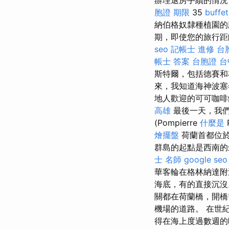
辦理退房手續的情況
胞證 期限
35
buffe
納伯格奴隸種植園的
期，即使您的旅行距
seo
記帳士 進修
台
帳士 答案
台胞證 台
斯特爾，包括德賽和
來，我知道海神波
地人歡迎的可可咖啡
高雄
最後一天，我們
(Pompierre
什麼是
燴擺盤
荷蘭首都位
群島的起點是西南的
士 名師
google seo
華客輪在格林納達
海底，有的直接沉沒
關都在荷蘭橋，開橋
機場的道路。 在世
得在海上度過數週