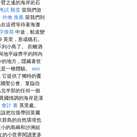
一臂之遙的海岸岩石
考試 難度
當我們游
 外燴 推薦
當我們到
龜在這裡等待著海灘
字搜尋
中途，航道變
9 英里，形成礁石。
不到小島了。 距離酒
與地平線齊平的阿內
少的地方，隱藏著世
就是一種體驗。
seo
化
它提供了獨特的覆
國聖公會、复臨信
島北半部的任何一個
異國情調的海岸是漢
 會計 書
英里處。
應該把垃圾帶回英屬
京群島的自然環境也
較小的島嶼和沙洲組
立的小世界閱讀更多