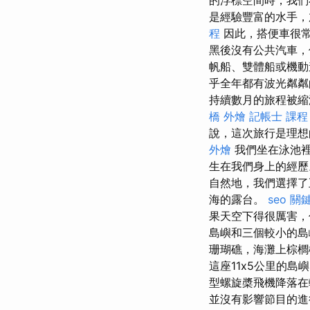
的浮標空間時，我
是經驗豐富的水手，
程
因此，搭便車很
黑後沒有公共汽車，
帆船、雙體船或機動
乎全年都有波光粼粼
持續數月的旅程被
橋 外燴
記帳士 課程
說，這次旅行是理想
外燴
我們坐在泳池裡
生在我們身上的經
自然地，我們選擇了
海的露台。
seo 關
果天空下得很厲害，
島嶼和三個較小的島
珊瑚礁，海灘上棕櫚
這座11x5公里的
型螺旋槳飛機降落在
並沒有影響節目的進