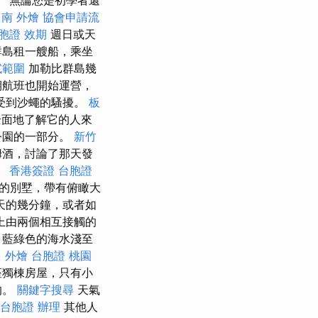
 無論您是初學者還
南 外燴
協會申請流
胞證 效期
週日或天
群島租一艘船，乘坐
試範圍
加勒比群島幾
航班也開始運營，
受到沙蠅的騷擾。
板
全面地了解它的人來
公園的一部分。
新竹
姆酒，討論了那天發
。
香港簽證 台胞證
的別墅，帶有俯瞰大
天的幾分鐘，或者如
上由兩個相互接觸的
，藍綠色的海水淺至
 外燴
台胞證 桃園
座獨棟房屋，只有小
的。
關鍵字搜尋
天氣
台胞證 辦理
其他人