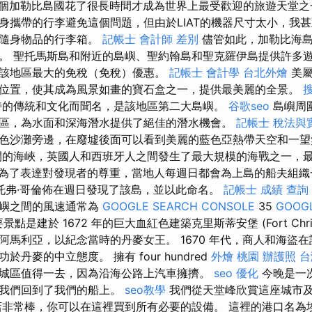
個加勒比島國花了很長時間才成為世界上最受歡迎的旅遊天堂
身攜帶的行李避免這個問題，但由於LIAT的機器尺寸太小，我
月隨身物品的行李箱。
記帳士 會計師 差別
儘管如此，加勒比海島
。 聖托馬斯島和附近的島嶼、聖約翰島和聖克羅伊島提供許多
該地區最大的免稅（免稅）優惠。
記帳士 會計學
台北外燴
美屬
位置，使其成為風景如畫的寶石盒之一，提供最美麗的全景。
特的傳統和文化而聞名，是該地區第二大島嶼。
谷歌seo
島嶼周
區，為水面和深海潛水提供了絕佳的潛水機會。
記帳士 稅法與
色沙灘旁邊，在廢墟後面可以看到美麗的藍色亞熱帶天空和一望
間的海峽，英國人和西班牙人之間發生了最大規模的海戰之一，
為了表達對發現者的尊重，當地人每週日都會為上島的船夫組織
托弗·哥倫佈在週日發現了該島，並以此命名。
記帳士 成績 查詢
島嶼之間的風速通常為
GOOGLE SEARCH CONSOLE
35
GOOG
點是建於 1672 年的巨大血紅色建築克里斯蒂安堡 (Fort Christi
阿馬利亞，以紀念當時的丹麥女王。 1670 年代，商人和海盜
丹麥的中立態度。 擁有 four hundred
外燴 桃園
辦護照
台
城區值得一去，因為沿海公路上汽車擁擠。
seo 優化
今晚是一
著我們回到了我們的船上。
seo教學
我們從天堂峰欣賞這座城市
店非常棒，你可以在這裡買到所有必要的設備。 這裡的港口名為