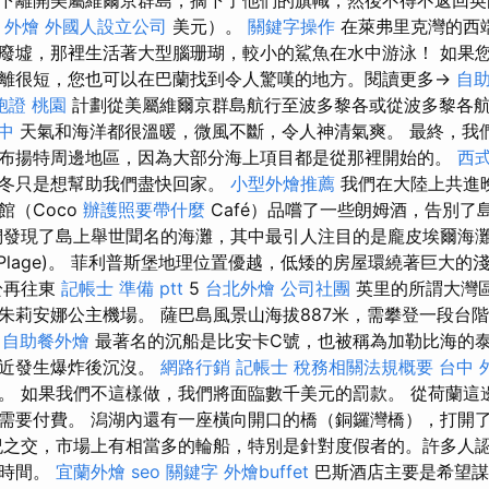
下離開美屬維爾京群島，摘下了他們的旗幟，然後不得不返回
t 外燴
外國人設立公司
美元）。
關鍵字操作
在萊弗里克灣的西
廢墟，那裡生活著大型腦珊瑚，較小的鯊魚在水中游泳！ 如果
離很短，您也可以在巴蘭找到令人驚嘆的地方。閱讀更多→
自
胞證 桃園
計劃從美屬維爾京群島航行至波多黎各或從波多黎各
中
天氣和海洋都很溫暖，微風不斷，令人神清氣爽。 最終，我
布揚特周邊地區，因為大部分海上項目都是從那裡開始的。
西
塞冬只是想幫助我們盡快回家。
小型外燴推薦
我們在大陸上共進
館（Coco
辦護照要帶什麼
Café）品嚐了一些朗姆酒，告別了
發現了島上舉世聞名的海灘，其中最引人注目的是龐皮埃爾海
Plage)。 菲利普斯堡地理位置優越，低矮的房屋環繞著巨大的
於再往東
記帳士 準備 ptt
5
台北外燴
公司社團
英里的所謂大灣
朱莉安娜公主機場。 薩巴島風景山海拔887米，需攀登一段台
自助餐外燴
最著名的沉船是比安卡C號，也被稱為加勒比海的
附近發生爆炸後沉沒。
網路行銷
記帳士 稅務相關法規概要
台中 
。 如果我們不這樣做，我們將面臨數千美元的罰款。 從荷蘭這
需要付費。 潟湖內還有一座橫向開口的橋（銅鑼灣橋），打開
紀之交，市場上有相當多的輪船，特別是針對度假者的。許多人
的時間。
宜蘭外燴
seo 關鍵字
外燴buffet
巴斯酒店主要是希望謀