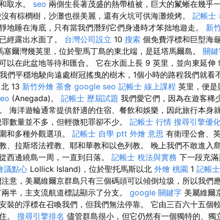
油和取水。
seo
兩側生長著茂盛的熱帶植被，巨大的鬣蜥在幾乎
使沒有棕櫚樹，沙灘也很美麗，還有火坑可供海灘燒烤。
記帳士 
靜地睡在海底，只有當我們潛到它們身邊時才笨拙地遊走。
新竹
頭已經露出水面了。
台灣公司設立
10
搜索
個免費浮標和巨型海
馬塞爾灣幾英里，位於聖馬丁島的東北端，是廷塔馬爾島。
關鍵
可以在此盆地等待和匯合。 它在水面上長 9 英里，並向東延伸 
，我們平穩地駛向遠處樹冠搖曳的樹木，1個小時的路程我們就看
北 13
新竹外燴
茶會
google seo
記帳士 線上課程
英里，便是
seo
(Anegada)。
記帳士 歷屆試題
我們愛它們，因為在遊客稀
。 海洋遊輪通常提供舒適的住宿、餐飲和娛樂，因此旅行本身
犯罪數量並不多，但輕微犯罪卻不少。
記帳士 行情
搜尋引擎優
範圍和多種外觀選項。
記帳士 自學 ptt
外燴 意思
有衛理公會、英
教、拉斯塔法裡教、耶和華教和以色列教。 晚上我們不敢進入
從西邊繞島一周，一直到日落。
記帳士 稅法與實務
下一段充滿
會議點心
Lollick Island)，位於聖托馬斯以北
外燴 桃園
1
記帳士
注意，美屬維爾京群島只有三個碼頭可以傾倒垃圾，所以我們
有兩半，主支流航道標誌顯示了分支。
google 關鍵字
美屬維爾
安裝的浮標在召喚我們，但我們無法停靠。 它由三百六十五個
居住。
搜尋引擎排名
儘管群島很小，但它仍然有一個獨特的、獨